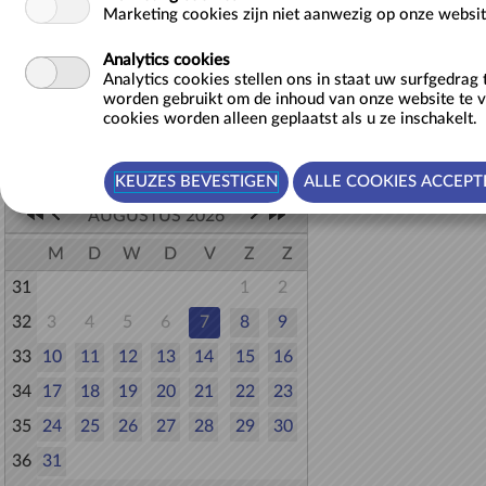
Marketing cookies zijn niet aanwezig op onze websit
Analytics cookies
Analytics cookies stellen ons in staat uw surfgedrag
Terug naar lijst
worden gebruikt om de inhoud van onze website te 
cookies worden alleen geplaatst als u ze inschakelt.
Selecteer een datum
AUGUSTUS 2026
M
D
W
D
V
Z
Z
31
1
2
32
3
4
5
6
7
8
9
33
10
11
12
13
14
15
16
34
17
18
19
20
21
22
23
35
24
25
26
27
28
29
30
36
31