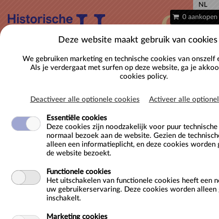
NL
0 aankopen
Deze website maakt gebruik van cookies
We gebruiken marketing en technische cookies van onszelf 
Als je verdergaat met surfen op deze website, ga je akko
cookies policy.
Deactiveer alle optionele cookies
Activeer alle optione
Essentiële cookies
Deze cookies zijn noodzakelijk voor puur technisch
normaal bezoek aan de website. Gezien de technisch
Tickets
alleen een informatieplicht, en deze cookies worden 
de website bezoekt.
Welkom in onze ticketshop!
Functionele cookies
Wil je tickets voor een
vrij bezoek met audiogids
? Maak dan
Het uitschakelen van functionele cookies heeft een 
hieronder jouw keuze.
uw gebruikerservaring. Deze cookies worden alleen g
inschakelt.
Zoek- en filteropties
Marketing cookies