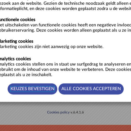
ezoek aan de website. Gezien de technische noodzaak geldt alleen 
nformatieplicht, en deze cookies worden geplaatst zodra u de websi
Ontho
niet ge
unctionele cookies
en met een
et uitschakelen van functionele cookies heeft een negatieve invloe
» Registr
en op factuur of aan de balie
ebruikerservaring. Deze cookies worden alleen geplaatst als u ze in
» Wachtw
arketing cookies
arketing cookies zijn niet aanwezig op onze website.
nalytics cookies
er je hiernaast en
contacteer
nalytics cookies stellen ons in staat uw surfgedrag te analyseren 
e ticketprijzen.
ebruikt om de inhoud van onze website te verbeteren. Deze cookie
eplaatst als u ze inschakelt.
Cookies policy
v.6.4.1.6