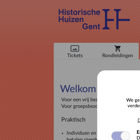
Tickets
Rondleidingen
Welkom in onze t
Voor een vrij bezoek, klik op Tickets
We geb
verde
Voor groepsbezoeken, klik dan op R
Praktisch
D
E
Individuen en verenigingen zon
D
betalen steeds online.