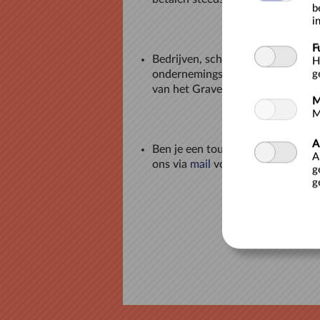
b
i
F
Bedrijven, scholen en vereniging
H
ondernemingsnummer kunnen betal
g
van het Gravensteen.
M
M
A
Ben je een
touroperator
, registre
A
ons via
mail
voor 15% korting op d
g
g