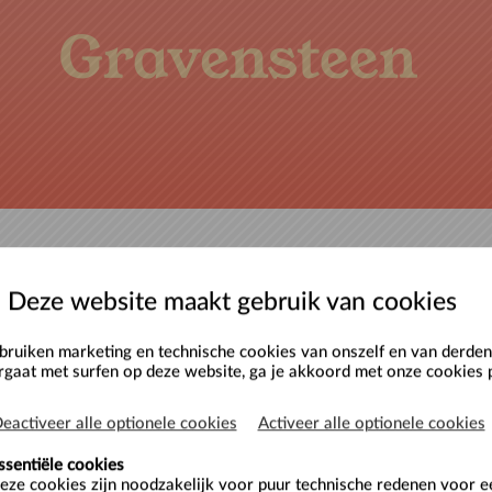
Deze website maakt gebruik van cookies
icketshop
.
ruiken marketing en technische cookies van onszelf en van derden.
Aanmelden
rgaat met surfen op deze website, ga je akkoord met onze cookies p
ondleidingen.
eactiveer alle optionele cookies
Activeer alle optionele cookies
Gebruikersnaam
Wachtwoord
ssentiële cookies
der ondernemingsnummer
eze cookies zijn noodzakelijk voor puur technische redenen voor 