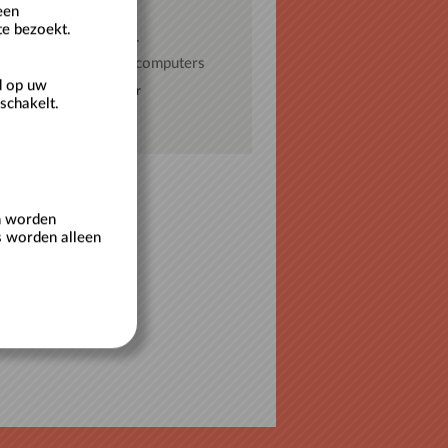
een
te bezoekt.
ud mij op deze computer
schikt voor openbare computers
d op uw
eren als nieuwe gebruiker
schakelt.
oord vergeten?
en worden
s worden alleen