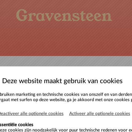
Deze website maakt gebruik van cookies
icketshop
.
ruiken marketing en technische cookies van onszelf en van derden.
Aanmelden
rgaat met surfen op deze website, ga je akkoord met onze cookies p
ondleidingen.
eactiveer alle optionele cookies
Activeer alle optionele cookies
Gebruikersnaam
Wachtwoord
ssentiële cookies
der ondernemingsnummer
eze cookies zijn noodzakelijk voor puur technische redenen voor 