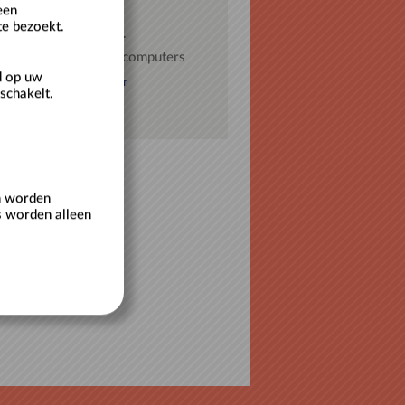
een
te bezoekt.
ud mij op deze computer
schikt voor openbare computers
d op uw
eren als nieuwe gebruiker
schakelt.
oord vergeten?
en worden
s worden alleen