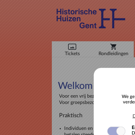
Tickets
Rondleidingen
Welkom in onze t
Voor een vrij bezoek, klik op Tickets
We geb
verde
Voor groepsbezoeken, klik dan op R
Praktisch
D
E
Individuen en verenigingen zon
D
betalen steeds online.