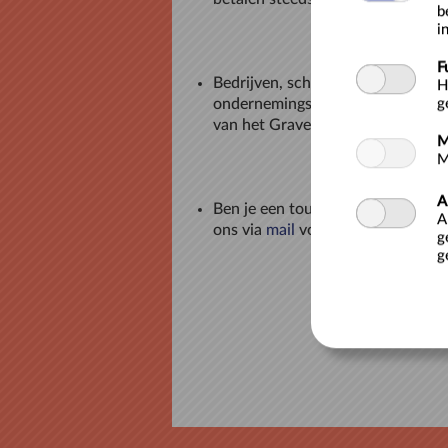
b
i
F
Bedrijven, scholen en vereniging
H
ondernemingsnummer kunnen betal
g
van het Gravensteen.
M
M
A
Ben je een
touroperator
, registre
A
ons via
mail
voor 15% korting op d
g
g