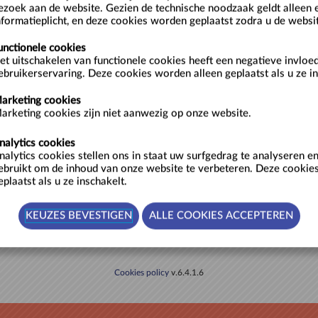
ezoek aan de website. Gezien de technische noodzaak geldt alleen 
nformatieplicht, en deze cookies worden geplaatst zodra u de websi
Ontho
niet ge
unctionele cookies
en met een
et uitschakelen van functionele cookies heeft een negatieve invloe
» Registr
en op factuur of aan de balie
ebruikerservaring. Deze cookies worden alleen geplaatst als u ze in
» Wachtw
arketing cookies
arketing cookies zijn niet aanwezig op onze website.
nalytics cookies
er je hiernaast en
contacteer
nalytics cookies stellen ons in staat uw surfgedrag te analyseren 
e ticketprijzen.
ebruikt om de inhoud van onze website te verbeteren. Deze cookie
eplaatst als u ze inschakelt.
Cookies policy
v.6.4.1.6